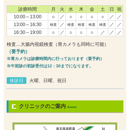
診療時間
月
火
水
木
金
土
日
祝
10:00～13:00
○
／
○
○
○
○
／
／
13:00～16:30
／
／
／
検査
検査
検査
検査
検査
16:30～19:00
○
／
○
○
○
／
／
／
検査…大腸内視鏡検査（胃カメラも同時に可能）
（要予約）
※胃カメラは診療時間内に行っております（要予約）
※午前診の初診受付は12：30までになります。
休診日
火曜、日曜、祝日
クリニックのご案内
Access