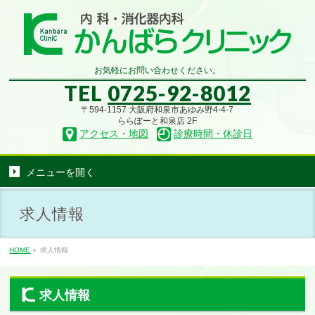
お気軽にお問い合わせください。
TEL
0725-92-8012
〒594-1157 大阪府和泉市あゆみ野4-4-7
ららぽーと和泉店 2F
アクセス・地図
診療時間・休診日
メニューを
開く
求人情報
HOME
»
求人情報
求人情報