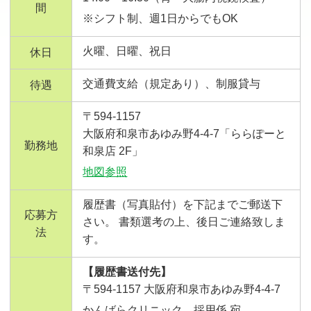
間
※シフト制、週1日からでもOK
火曜、日曜、祝日
休日
交通費支給（規定あり）、制服貸与
待遇
〒594-1157
大阪府和泉市あゆみ野4-4-7「ららぽーと
勤務地
和泉店 2F」
地図参照
履歴書（写真貼付）を下記までご郵送下
応募方
さい。 書類選考の上、後日ご連絡致しま
法
す。
【履歴書送付先】
〒594-1157 大阪府和泉市あゆみ野4-4-7
かんばらクリニック 採用係 宛